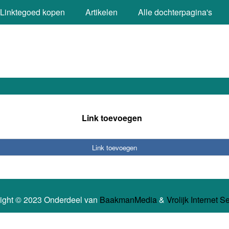
Linktegoed kopen
Artikelen
Alle dochterpagina's
Link toevoegen
Link toevoegen
ight © 2023 Onderdeel van
BaakmanMedia
&
Vrolijk Internet S